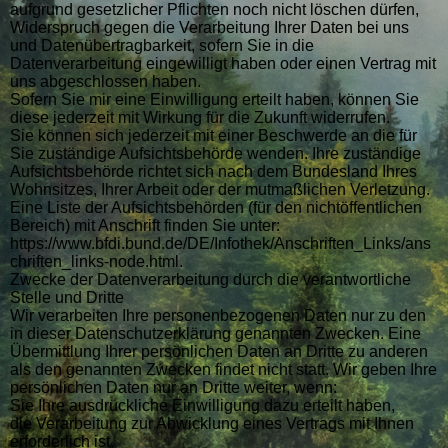
aufgrund gesetzlicher Pflichten noch nicht löschen dürfen,
Widerspruch gegen die Verarbeitung Ihrer Daten bei uns
und Datenübertragbarkeit, sofern Sie in die
Datenverarbeitung eingewilligt haben oder einen Vertrag mit
uns abgeschlossen haben.
Sofern Sie mir eine Einwilligung erteilt haben, können Sie
diese jederzeit mit Wirkung für die Zukunft widerrufen.
Sie können sich jederzeit mit einer Beschwerde an die für
Sie zuständige Aufsichtsbehörde wenden. Ihre zuständige
Aufsichtsbehörde richtet sich nach dem Bundesland Ihres
Wohnsitzes, Ihrer Arbeit oder der mutmaßlichen Verletzung.
Eine Liste der Aufsichtsbehörden (für den nichtöffentlichen
Bereich) mit Anschrift finden Sie unter:
https://www.bfdi.bund.de/DE/Infothek/Anschriften_Links/ans
chriften_links-node.html.
Zwecke der Datenverarbeitung durch die verantwortliche
Stelle und Dritte
Wir verarbeiten Ihre personenbezogenen Daten nur zu den
in dieser Datenschutzerklärung genannten Zwecken. Eine
Übermittlung Ihrer persönlichen Daten an Dritte zu anderen
als den genannten Zwecken findet nicht statt. Wir geben Ihre
persönlichen Daten nur an Dritte weiter, wenn:
Sie Ihre ausdrückliche Einwilligung dazu erteilt haben,
die Verarbeitung zur Abwicklung eines Vertrags mit Ihnen
erforderlich ist,