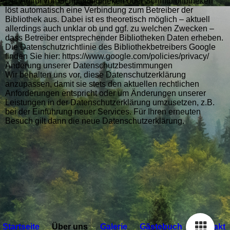
Der Aufruf von Scriptbibliotheken oder Schriftbibliotheken
löst automatisch eine Verbindung zum Betreiber der
Bibliothek aus. Dabei ist es theoretisch möglich – aktuell
allerdings auch unklar ob und ggf. zu welchen Zwecken –
dass Betreiber entsprechender Bibliotheken Daten erheben.
Die Datenschutzrichtlinie des Bibliothekbetreibers Google
finden Sie hier: https://www.google.com/policies/privacy/
Änderung unserer Datenschutzbestimmungen
Wir behalten uns vor, diese Datenschutzerklärung
anzupassen, damit sie stets den aktuellen rechtlichen
Anforderungen entspricht oder um Änderungen unserer
Leistungen in der Datenschutzerklärung umzusetzen, z.B.
bei der Einführung neuer Services. Für Ihren erneuten
Besuch gilt dann die neue Datenschutzerklärung.
Startseite
Über uns
Galerie
Gästebuch
Kontakt