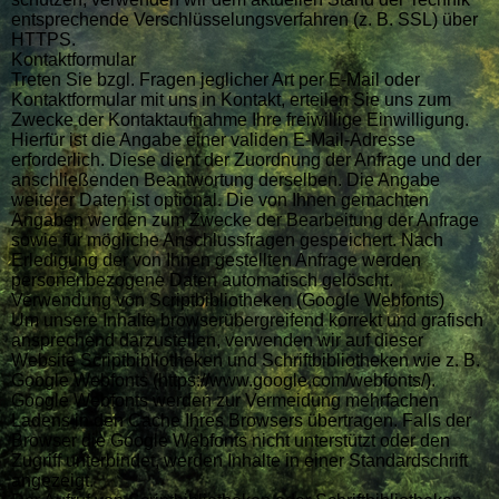
entsprechende Verschlüsselungsverfahren (z. B. SSL) über
HTTPS.
Kontaktformular
Treten Sie bzgl. Fragen jeglicher Art per E-Mail oder
Kontaktformular mit uns in Kontakt, erteilen Sie uns zum
Zwecke der Kontaktaufnahme Ihre freiwillige Einwilligung.
Hierfür ist die Angabe einer validen E-Mail-Adresse
erforderlich. Diese dient der Zuordnung der Anfrage und der
anschließenden Beantwortung derselben. Die Angabe
weiterer Daten ist optional. Die von Ihnen gemachten
Angaben werden zum Zwecke der Bearbeitung der Anfrage
sowie für mögliche Anschlussfragen gespeichert. Nach
Erledigung der von Ihnen gestellten Anfrage werden
personenbezogene Daten automatisch gelöscht.
Verwendung von Scriptbibliotheken (Google Webfonts)
Um unsere Inhalte browserübergreifend korrekt und grafisch
ansprechend darzustellen, verwenden wir auf dieser
Website Scriptbibliotheken und Schriftbibliotheken wie z. B.
Google Webfonts (https://www.google.com/webfonts/).
Google Webfonts werden zur Vermeidung mehrfachen
Ladens in den Cache Ihres Browsers übertragen. Falls der
Browser die Google Webfonts nicht unterstützt oder den
Zugriff unterbindet, werden Inhalte in einer Standardschrift
angezeigt.