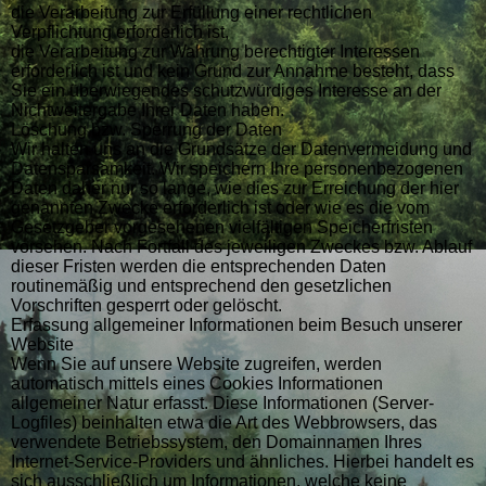
die Verarbeitung zur Erfüllung einer rechtlichen
Verpflichtung erforderlich ist,
die Verarbeitung zur Wahrung berechtigter Interessen
erforderlich ist und kein Grund zur Annahme besteht, dass
Sie ein überwiegendes schutzwürdiges Interesse an der
Nichtweitergabe Ihrer Daten haben.
Löschung bzw. Sperrung der Daten
Wir halten uns an die Grundsätze der Datenvermeidung und
Datensparsamkeit. Wir speichern Ihre personenbezogenen
Daten daher nur so lange, wie dies zur Erreichung der hier
genannten Zwecke erforderlich ist oder wie es die vom
Gesetzgeber vorgesehenen vielfältigen Speicherfristen
vorsehen. Nach Fortfall des jeweiligen Zweckes bzw. Ablauf
dieser Fristen werden die entsprechenden Daten
routinemäßig und entsprechend den gesetzlichen
Vorschriften gesperrt oder gelöscht.
Erfassung allgemeiner Informationen beim Besuch unserer
Website
Wenn Sie auf unsere Website zugreifen, werden
automatisch mittels eines Cookies Informationen
allgemeiner Natur erfasst. Diese Informationen (Server-
Logfiles) beinhalten etwa die Art des Webbrowsers, das
verwendete Betriebssystem, den Domainnamen Ihres
Internet-Service-Providers und ähnliches. Hierbei handelt es
sich ausschließlich um Informationen, welche keine