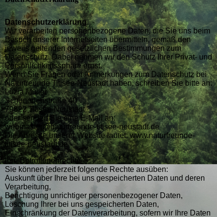
Datenschutzerklärung
Wir verarbeiten personenbezogene Daten, die Sie uns beim
Besuch unserer Internetseiten übermitteln, gemäß den
jeweils geltenden gesetzlichen Bestimmungen zum
Datenschutz. Dabei nehmen wir den Schutz Ihrer Privat- und
Persönlichkeitssphäre ernst.
Wenn Sie Fragen oder Anmerkungen zum Datenschutz bei
Naturfreunde Titisee-Neustadt haben, schreiben Sie bitte an:
Luzia Müller
Scheuerlenstraße 40
79822 Titisee-Neustadt
oder senden Sie eine E-Mail an:
webmaster@naturfreunde-titisee-neustadt.de
Die Adresse unserer Website lautet: www.naturfreunde-
titisee-neustadt.de
Ihre Betroffenenrechte
Sie können jederzeit folgende Rechte ausüben:
Auskunft über Ihre bei uns gespeicherten Daten und deren
Verarbeitung,
Berichtigung unrichtiger personenbezogener Daten,
Löschung Ihrer bei uns gespeicherten Daten,
Einschränkung der Datenverarbeitung, sofern wir Ihre Daten