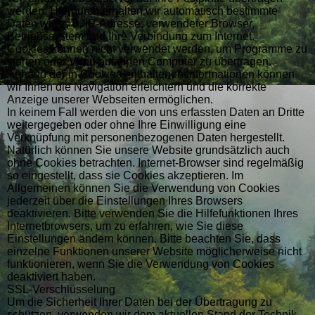
werden. Hierdurch erhalten wir automatisch bestimmte
Daten wie z. B. IP-Adresse, verwendeter Browser,
Betriebssystem und Ihre Verbindung zum Internet.
Cookies können nicht verwendet werden, um Programme zu
starten oder Viren auf einen Computer zu übertragen.
Anhand der in Cookies enthaltenen Informationen können
wir Ihnen die Navigation erleichtern und die korrekte
Anzeige unserer Webseiten ermöglichen.
In keinem Fall werden die von uns erfassten Daten an Dritte
weitergegeben oder ohne Ihre Einwilligung eine
Verknüpfung mit personenbezogenen Daten hergestellt.
Natürlich können Sie unsere Website grundsätzlich auch
ohne Cookies betrachten. Internet-Browser sind regelmäßig
so eingestellt, dass sie Cookies akzeptieren. Im
Allgemeinen können Sie die Verwendung von Cookies
jederzeit über die Einstellungen Ihres Browsers
deaktivieren. Bitte verwenden Sie die Hilfefunktionen Ihres
Internetbrowsers, um zu erfahren, wie Sie diese
Einstellungen ändern können. Bitte beachten Sie, dass
einzelne Funktionen unserer Website möglicherweise nicht
funktionieren, wenn Sie die Verwendung von Cookies
deaktiviert haben.
SSL-Verschlüsselung
Um die Sicherheit Ihrer Daten bei der Übertragung zu
schützen, verwenden wir dem aktuellen Stand der Technik