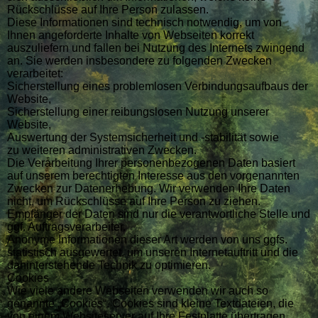
Rückschlüsse auf Ihre Person zulassen.
Diese Informationen sind technisch notwendig, um von
Ihnen angeforderte Inhalte von Webseiten korrekt
auszuliefern und fallen bei Nutzung des Internets zwingend
an. Sie werden insbesondere zu folgenden Zwecken
verarbeitet:
Sicherstellung eines problemlosen Verbindungsaufbaus der
Website,
Sicherstellung einer reibungslosen Nutzung unserer
Website,
Auswertung der Systemsicherheit und -stabilität sowie
zu weiteren administrativen Zwecken.
Die Verarbeitung Ihrer personenbezogenen Daten basiert
auf unserem berechtigten Interesse aus den vorgenannten
Zwecken zur Datenerhebung. Wir verwenden Ihre Daten
nicht, um Rückschlüsse auf Ihre Person zu ziehen.
Empfänger der Daten sind nur die verantwortliche Stelle und
ggf. Auftragsverarbeiter.
Anonyme Informationen dieser Art werden von uns ggfs.
statistisch ausgewertet, um unseren Internetauftritt und die
dahinterstehende Technik zu optimieren.
Cookies
Wie viele andere Webseiten verwenden wir auch so
genannte „Cookies“. Cookies sind kleine Textdateien, die
von einem Websiteserver auf Ihre Festplatte übertragen