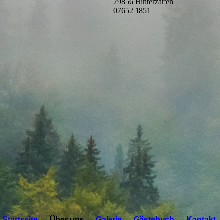
79856 Hinterzarten
07652 1851
Startseite
Über uns
Galerie
Gästebuch
Kontakt