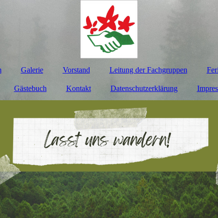
m
Galerie
Vorstand
Leitung der Fachgruppen
Fer
Gästebuch
Kontakt
Datenschutzerklärung
Impre