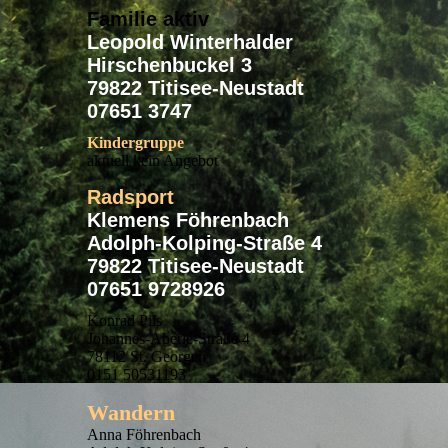
Familie aktiv
Leopold Winterhalder
Hirschenbuckel 3
79822 Titisee-Neustadt
07651 3747
Kindergruppe
aktuell kein Angebot
Radsport
Klemens Föhrenbach
Adolph-Kolping-Straße 4
79822 Titisee-Neustadt
07651 9728926
Konrad Pils
Johannes-Aberle-Straße 4
78112 St. Georgen
0151 50531193
Wandern
Anna Föhrenbach