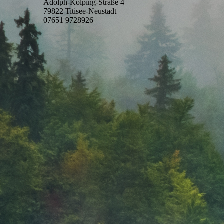
Adolph-Kolping-Straße 4
79822 Titisee-Neustadt
07651 9728926