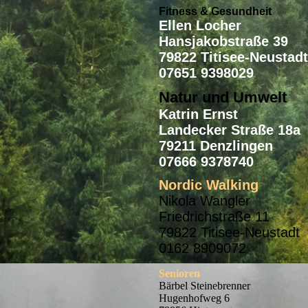
Fitness & Gesundheit
Ellen Locher
Hansjakobstraße 39
79822 Titisee-Neustadt
07651 9398029
Natur und Umwelt
Katrin Ernst
Landecker Straße 18a
79211 Denzlingen
07666 9378740
Nordic Walking
Nikola Wangler
Friedrichstraße 11
79822 Titisee-Neustadt
0162 8909072
Senioren
Bärbel Steinebrenner
Hugenhofweg 6